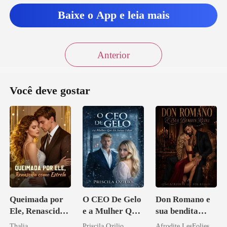
Baixe o App e leia mais
Anterior
Você deve gostar
Queimada por
O CEO De Gelo
Don Romano e
Ele, Renascida
e a Mulher Que
sua bendita
como Estrela
Ele Jurou Odiar
ruína
Thalia
Priscila Ozilio
Afrodite LesFolies