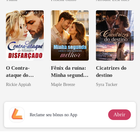
O Contra-
Fênix da ruína:
Cicatrizes do
ataque do
Minha segunda
destino
Bilionário
vida e um
Rickie Appiah
Maple Breeze
Syra Tucker
Disfarçado
homem melhor
Abrir
Reclame seu bônus no App