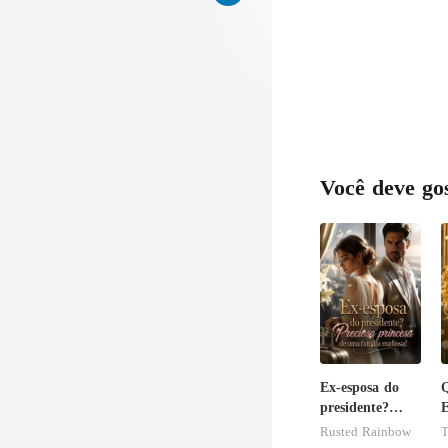
Você deve go
Ex-esposa do
presidente?
E
Preciosa
c
Rusted Rainbow
T
princesa de