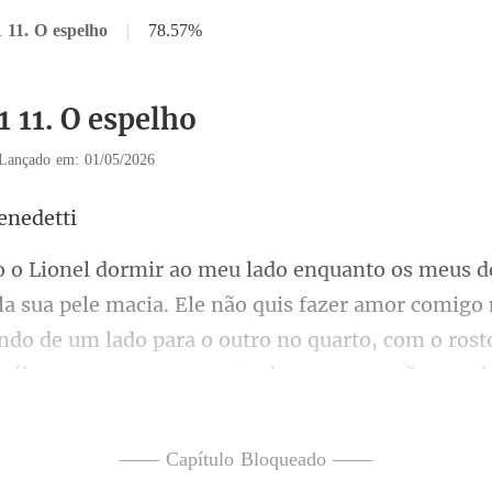
 11. O espelho
|
78.57%
1 11. O espelho
Lançado em: 01/05/2026
e
cia. Ele não quis fazer amor comigo 
ando de um lado para o outro no
segurando as lá
—— Capítulo Bloqueado ——