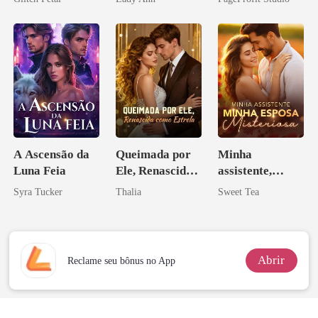
pai dele
Acendia
Contrato Real
Lanternas Para
da Híbrida
Ela
A Ascensão da
Queimada por
Minha
Luna Feia
Ele, Renascida
assistente,
como Estrela
minha esposa
Syra Tucker
Thalia
Sweet Tea
misteriosa
Abrir
Reclame seu bônus no App