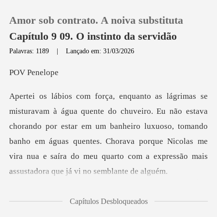
Amor sob contrato. A noiva substituta
Capítulo 9 09. O instinto da servidão
Palavras: 1189
|
Lançado em: 31/03/2026
0
Pene
Loja
ava
chorando por estar em um banheiro luxuoso, tomando
Histórico
banho em águas quentes. Chorava porque Nicolas
Sair
Baixar App
liguei o c
Capítulos Desbloqueados