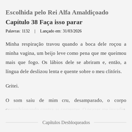
Escolhida pelo Rei Alfa Amaldiçoado
Capítulo 38 Faça isso parar
Palavras: 1132
|
Lançado em: 31/03/2026
0
jo leve como pena que me queimou
Loja
mais que fogo. Os lábios dele se abrir
Histórico
it
Sair
rpo
convulsionando contra as correntes.
Baixar App
Capítulos Desbloqueados