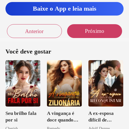
Baixe o App e leia mais
Próximo
Anterior
Você deve gostar
Seu brilho fala
A vingança é
A ex-esposa
por si
doce quando
difícil de
você é uma
reconquistar
Cherish
Remedy
Adolf Dunne