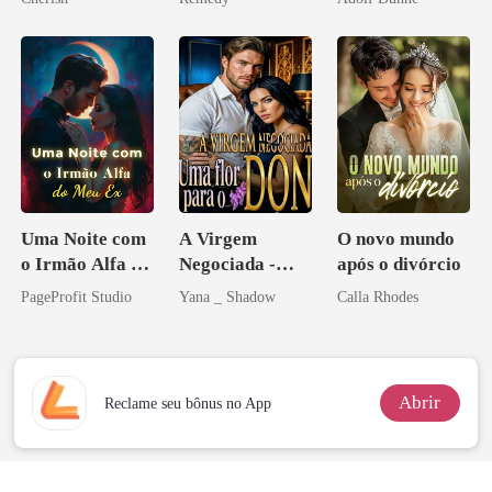
zilionária
Uma Noite com
A Virgem
O novo mundo
o Irmão Alfa do
Negociada -
após o divórcio
Meu Ex
Uma flor para o
PageProfit Studio
Yana _ Shadow
Calla Rhodes
Don
Abrir
Reclame seu bônus no App