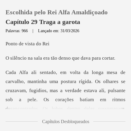
Escolhida pelo Rei Alfa Amaldiçoado
Capítulo 29 Traga a garota
Palavras: 966
|
Lançado em: 31/03/2026
0
e vista
era tão denso que
Loja
Histórico
s olhares se
cruzavam, fugidios, mas a verdade estava ali, pulsante
Sair
sob a pele. Os coraçõ
Baixar App
Capítulos Desbloqueados