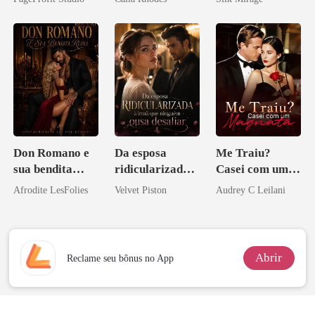
Don Romano e
Da esposa
Me Traiu?
sua bendita
ridicularizada à
Casei com um
ruína
irmã que
Magnata
Afrodite LesFolies
Velvet Piston
Audrey C Leilani
ninguém ousa
desafiar
Abrir
Reclame seu bônus no App