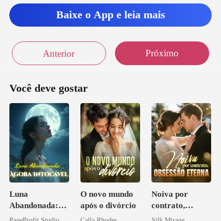
Baixe o App e leia mais
Próximo
Anterior
Você deve gostar
Luna
O novo mundo
Noiva por
Abandonada:
após o divórcio
contrato,
Agora Intocável
obsessão eterna
PageProfit Studio
Calla Rhodes
Silk Mirage