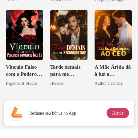
pai dele
bilionário
Vínculo Falso
Tarde demais
A Mãe Árida dá
com o Poderoso
para me
à luz a
Inimigo do Meu
reconquistar!
Sextuplos ao
PageProfit Studio
IReader
Author Feathers
Ex
CEO
Abrir
Reclame seu bônus no App