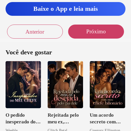
Baixe o App e leia mais
Próximo
Anterior
Você deve gostar
O pedido
Rejeitada pelo
Um acordo
inesperado do
meu ex,
secreto com
meu chefe
desejada pelo
meu chefe
Weeble
Glitch Petal
Gregory Ellington