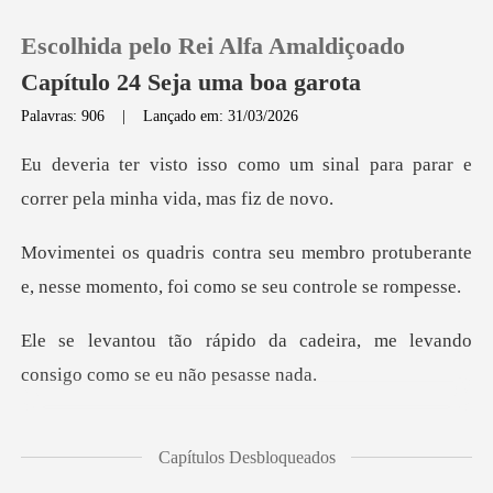
Escolhida pelo Rei Alfa Amaldiçoado
Capítulo 24 Seja uma boa garota
Palavras: 906
|
Lançado em: 31/03/2026
0
um sinal para parar e
correr pe
Loja
bro protuberante
e, nesse momento, f
Histórico
cadeira, me levando
Sair
consigo
Baixar App
enrolaram automat
Capítulos Desbloqueados