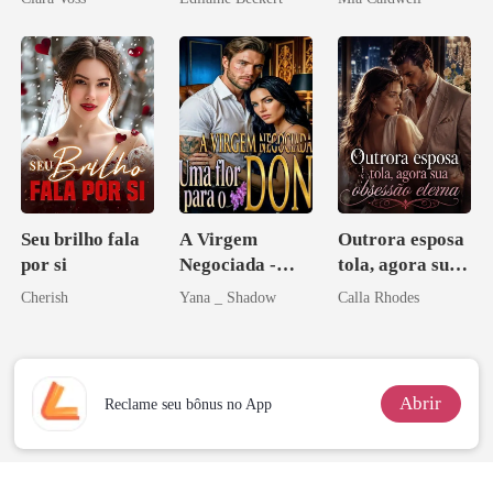
império
Seu brilho fala
A Virgem
Outrora esposa
por si
Negociada -
tola, agora sua
Uma flor para o
obsessão eterna
Cherish
Yana _ Shadow
Calla Rhodes
Don
Abrir
Reclame seu bônus no App