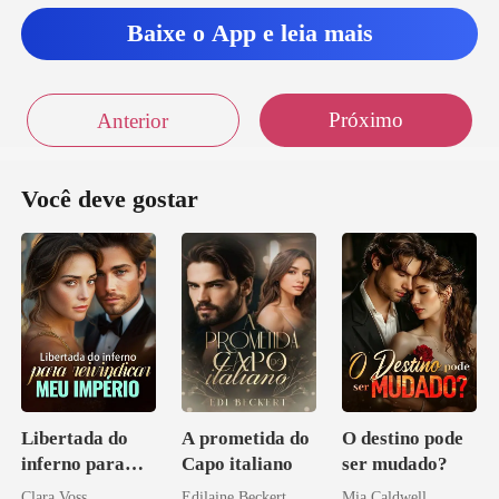
Baixe o App e leia mais
Próximo
Anterior
Você deve gostar
Libertada do
A prometida do
O destino pode
inferno para
Capo italiano
ser mudado?
reivindicar meu
Clara Voss
Edilaine Beckert
Mia Caldwell