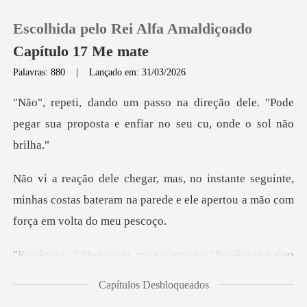
Escolhida pelo Rei Alfa Amaldiçoado
Capítulo 17 Me mate
Palavras: 880
|
Lançado em: 31/03/2026
0
ão dele. "Pode
pegar sua proposta e en
Loja
eguinte,
Histórico
minhas costas bateram na parede e ele
Sair
e encarando. "Paciência é al
Baixar App
Capítulos Desbloqueados