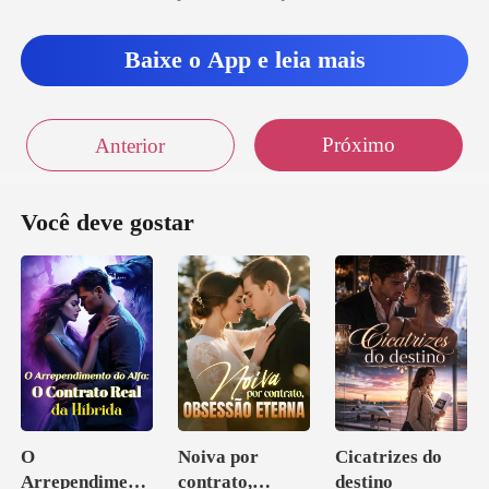
estes para um homem
que não se deu
Baixe o App e leia mais
Próximo
Anterior
Você deve gostar
O
Noiva por
Cicatrizes do
Arrependiment
contrato,
destino