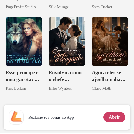
o do Alfa: O
obsessão eterna
PageProfit Studio
Silk Mirage
Syra Tucker
Contrato Real
da Híbrida
Esse príncipe é
Envolvida com
Agora eles se
uma garota: A
o chefe
ajoelham diante
companheira
arrogante
de mim
Kiss Leilani
Ellie Wynters
Glare Moth
escrava do rei
maligno
Abrir
Reclame seu bônus no App