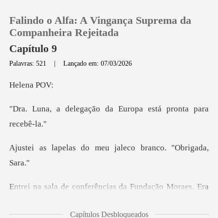
Falindo o Alfa: A Vingança Suprema da
Companheira Rejeitada
Capítulo 9
Palavras: 521
|
Lançado em: 07/03/2026
0
ena
Loja
ção da Europa está p
Histórico
do meu jaleco branc
Sair
Baixar App
undação Moraes. Era
um santuário co
Capítulos Desbloqueados