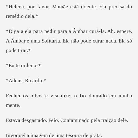
mãe está doente. Ela p
a. Ah, espere.
A Âmbar é uma Solitária. El
e ord
s, Ri
isualizei o fio dou
Feio. Contaminado
gem de uma tes