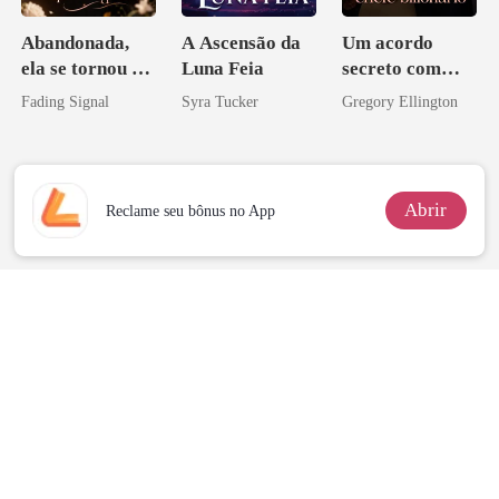
Abandonada,
A Ascensão da
Um acordo
ela se tornou a
Luna Feia
secreto com
noiva do arqui-
meu chefe
Fading Signal
Syra Tucker
Gregory Ellington
inimigo do ex
bilionário
Abrir
Reclame seu bônus no App