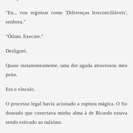
omo 'Diferenças Irreco
o. Ex
lig
nte, uma dor aguda
o ví
gica. O fio
dourado que conectava minha alma