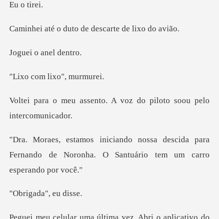
o t
uto de descarte
o anel
m lixo",
to. A voz do piloto soo
escida para
Fernando de Noronha. O Sant
da", eu
ma última vez. Abri