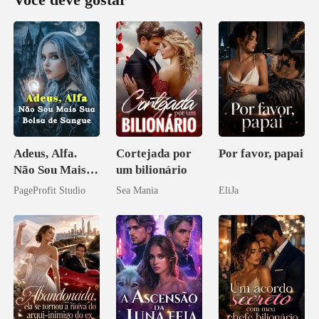
Você deve gostar
Adeus, Alfa.
Cortejada por
Por favor, papai
Não Sou Mais
um bilionário
Sua Bolsa de
PageProfit Studio
Sea Mania
EliJa
Sangue