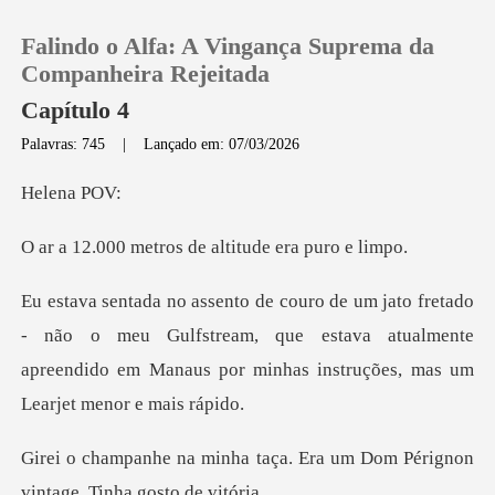
Falindo o Alfa: A Vingança Suprema da
Companheira Rejeitada
Capítulo 4
Palavras: 745
|
Lançado em: 07/03/2026
0
ena
Loja
tros de altitude
Histórico
ão o meu Gulfstream, que estava atualmente
Sair
apreendido em Man
Baixar App
aça. Era um Dom Pérignon
vin