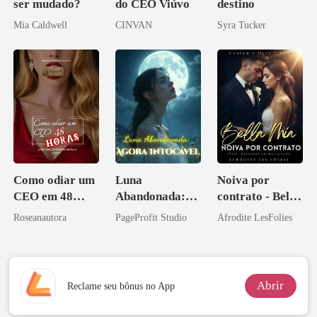
ser mudado?
do CEO Viúvo
destino
Mia Caldwell
CINVAN
Syra Tucker
Como odiar um
Luna
Noiva por
CEO em 48
Abandonada:
contrato - Bella
horas
Agora Intocável
Mia
Roseanautora
PageProfit Studio
Afrodite LesFolies
Abrir
Reclame seu bônus no App