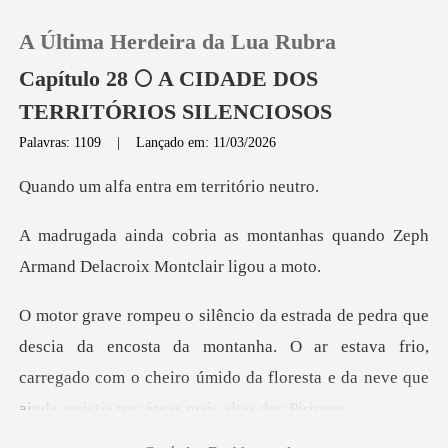
A Última Herdeira da Lua Rubra
Capítulo 28 🌕 A CIDADE DOS
TERRITÓRIOS SILENCIOSOS
Palavras: 1109
|
Lançado em: 11/03/2026
0
entra em terr
Loja
ntanhas quando Zeph
Histórico
Armand Del
Sair
osta da montanha. O ar estava frio,
carregado com o cheiro úmido da f
Baixar App