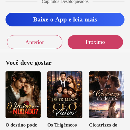
Capítulos Desbloqueados
e
Baixe o App e leia mais
Próximo
Anterior
Você deve gostar
O destino pode
Os Trigêmeos
Cicatrizes do