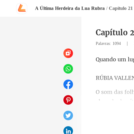
A Última Herdeira da Lua Rubra
/
Capítulo
|
Palavras: 1094
VALLE
i olha
i ent