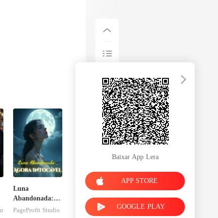
Baixar App Lera
APP STORE
Luna
Abandonada:
GOOGLE PLAY
Agora Intocável
on
PageProfit Studio