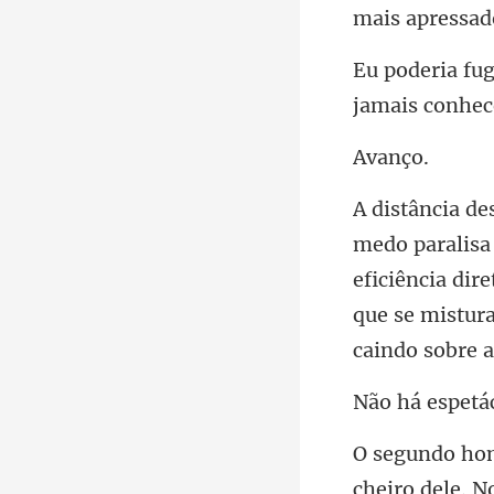
an
eficiência dir
que se
iro dele. N