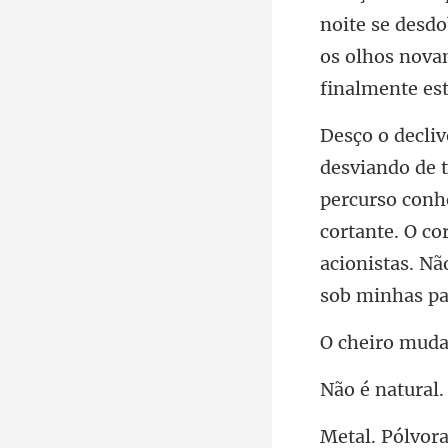
noite se desd
percurso conh
cortante. O co
é na