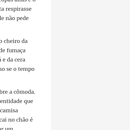
 de fumaça
 e da cera
 camisa
cai no chão é