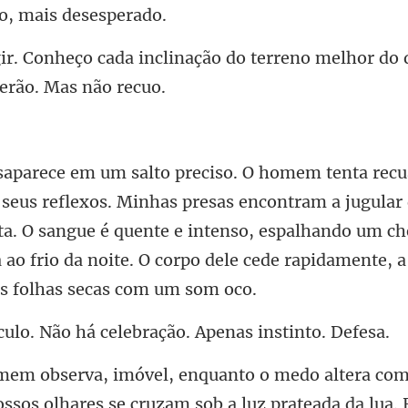
inação do terreno melhor do 
encontram a jugular
eta. O sangue é quente e intenso, espalhando um ch
ão há celebração. Ap
ossos olhares se cruzam sob a luz prateada da lua.