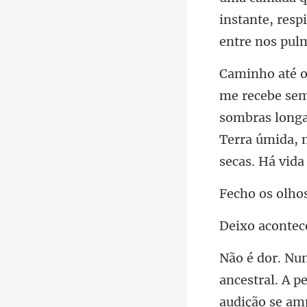
sombras longa
Terra úm
os o
acon
audição se amp