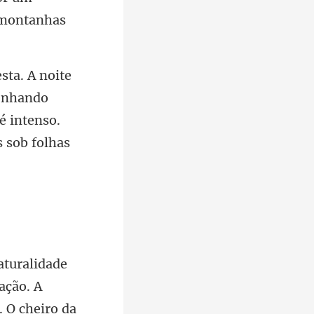
senhando
é intenso.
cação. A
 O cheiro da