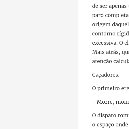
origem daquele
contorno ríg
ado
re, m
o espaço onde