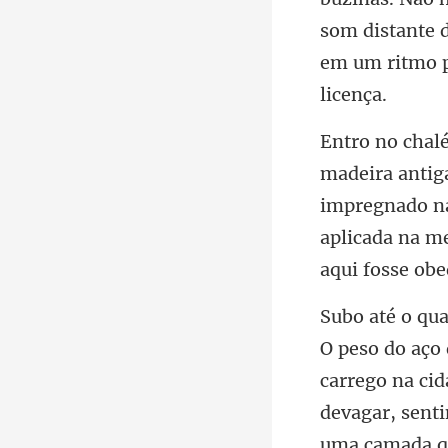
som distante 
impregnado na
cid
devagar, senti
uma camada q