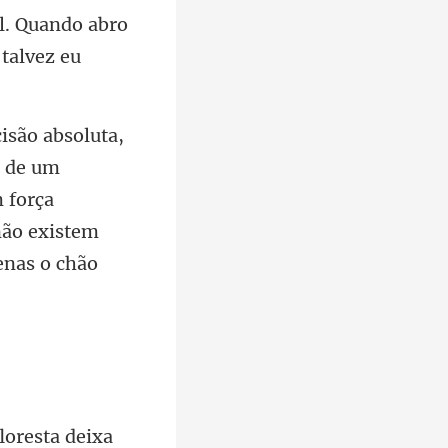
e de um
 força