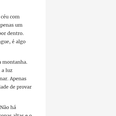
 apenas um
por dentro.
 a luz
opas altas e o