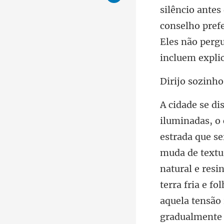
silêncio ante
o soz
muda de textur
natural e resi
terra fria e f