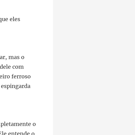
que ele
 dele com
eiro ferroso
 Ele entende o