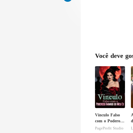
Você deve go
Vínculo Falso
A
com o Poderoso
d
Inimigo do Meu
PageProfit Studio
L
Ex