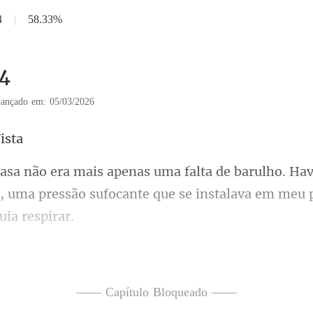
4
|
58.33%
14
ançado em: 05/03/2026
Havi
o, uma pressão sufocante que
 está me
nos como uma lixa. Ela 
—— Capítulo Bloqueado ——