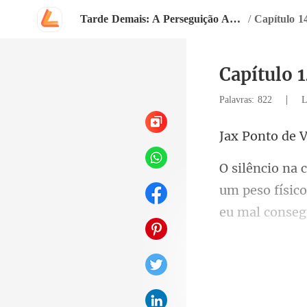
Tarde Demais: A Perseguição Arrependida do Don
/
Capítulo 1
Capítulo 
|
Palavras: 822
L
nto de
um peso físic
cê