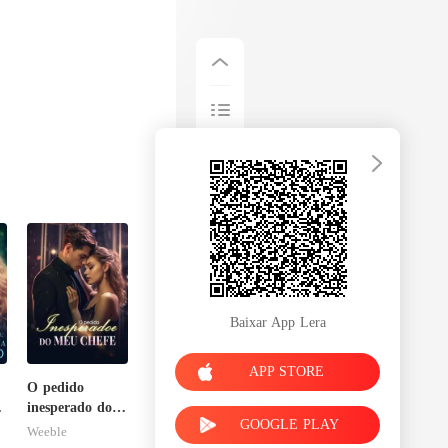
Baixar App Lera
APP STORE
O pedido
inesperado do
GOOGLE PLAY
meu chefe
Weeble