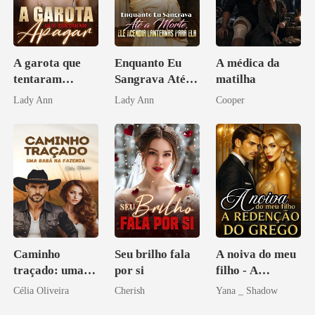
A garota que
Enquanto Eu
A médica da
tentaram
Sangrava Até a
matilha
apagar
Morte, Ele
Lady Ann
Lady Ann
Cooper
Acendia
Lanternas Para
Ela
Caminho
Seu brilho fala
A noiva do meu
traçado: uma
por si
filho - A
babá na fazenda
Redenção do
Célia Oliveira
Cherish
Yana _ Shadow
grego