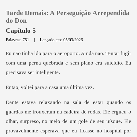
Tarde Demais: A Perseguição Arrependida
do Don
Capítulo 5
Palavras: 751
|
Lançado em: 05/03/2026
0
Tentar fugir
Loja
com uma perna quebrada e sem pl
Histórico
para a casa
Sair
a de rodas. Ele ergueu o
Baixar App
olhar, surpreso, no meio de um gole de seu uísque. Ele