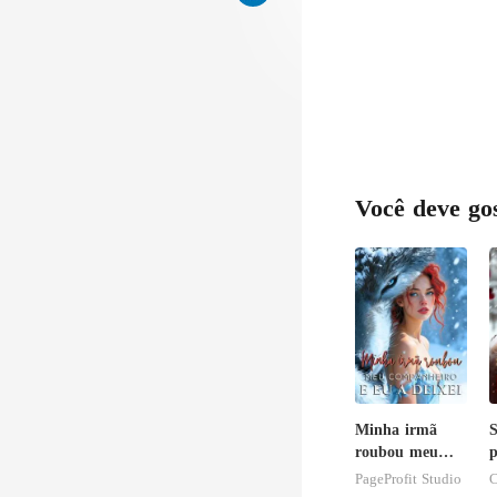
Você deve go
Minha irmã
S
roubou meu
p
companheiro e
PageProfit Studio
C
eu a deixei