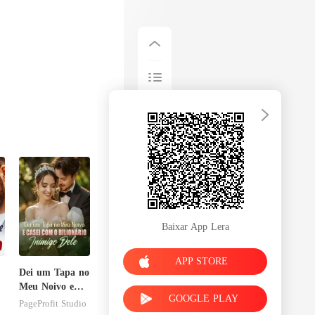
Baixar App Lera
APP STORE
Dei um Tapa no
Meu Noivo e
GOOGLE PLAY
Casei com o
PageProfit Studio
Bilionário