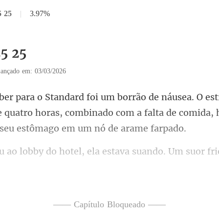
5 25
|
3.97%
25 25
ançado em: 03/03/2026
 e quatro horas, combinado com a falta de
hotel, ela estava suando
no balcão
 Andrews",
—— Capítulo Bloqueado ——