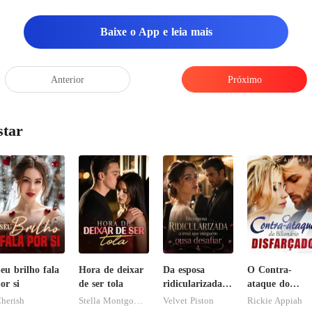
Baixe o App e leia mais
Anterior
Próximo
star
eu brilho fala
Hora de deixar
Da esposa
O Contra-
or si
de ser tola
ridicularizada à
ataque do
irmã que
Bilionário
herish
Stella Montgomery
Velvet Piston
Rickie Appiah
ninguém ousa
Disfarçado