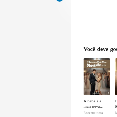
Você deve go
A babá é a
F
mais nova
M
obsessão do
v
Roseanautora
M
CEO