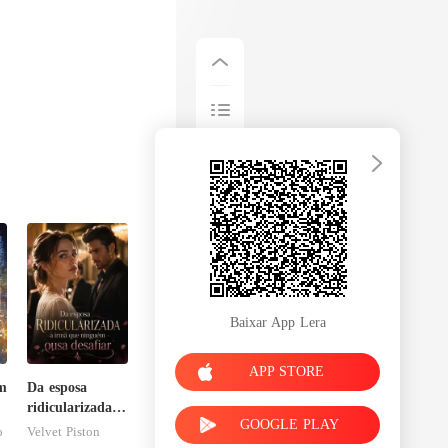
Baixar App Lera
APP STORE
m
Da esposa
ridicularizada à
GOOGLE PLAY
irmã que
o
Velvet Piston
ninguém ousa