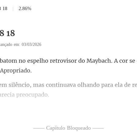
8 18
|
2.86%
8 18
ançado em: 03/03/2026
retrovisor do Maybach. A cor se
tinuava olhando para ela de r
... preocupado", Fi
eocupar com o preço de suas
—— Capítulo Bloqueado ——