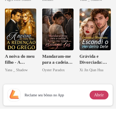
Companheiros
Don
Beta
A noiva do meu
Mandaram-me
Grávida e
filho - A
para a cadeia?
Divorciada:
Redenção do
Agora me
Escondi o
Yana _ Shadow
Oyster Paradox
Xi Jin Qian Hua
grego
vejam esmagá-
Herdeiro Dele
los
Abrir
Reclame seu bônus no App