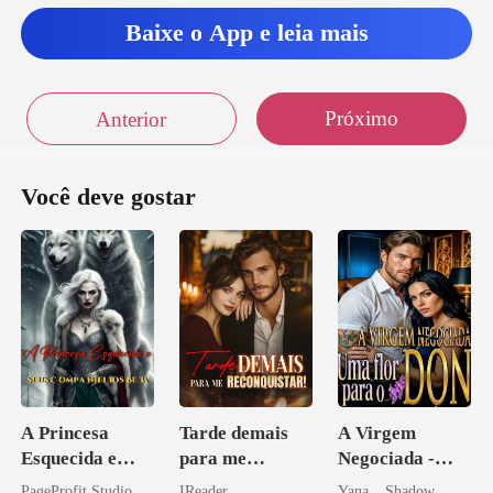
Baixe o App e leia mais
Próximo
Anterior
Você deve gostar
A Princesa
Tarde demais
A Virgem
Esquecida e
para me
Negociada -
Seus
reconquistar!
Uma flor para o
PageProfit Studio
IReader
Yana _ Shadow