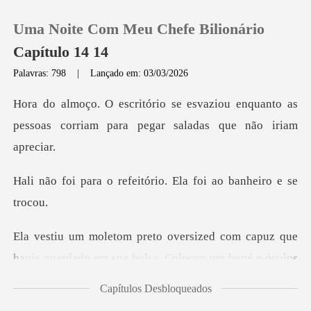
Uma Noite Com Meu Chefe Bilionário
Capítulo 14 14
Palavras: 798
|
Lançado em: 03/03/2026
0
iou enquanto as
pessoas corriam para
Loja
efeitório. Ela foi ao
Histórico
Sair
guardado em sua bolsa. Colocou um boné e óculos
Baixar App
de sol e
Capítulos Desbloqueados