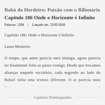
Babá do Herdeiro: Paixão com o Bilionário
Capítulo 186 Onde o Horizonte é Infinito
Palavras: 1284
|
Lançado em: 22/05/2026
0
Onde o Horiz
a Mo
Loja
Histórico
que trocamos
alianças naquele escritório, cada segundo ao lado do
Sair
Rafael tinha uma textura difer
Baixar App
Capítulos Desbloqueados