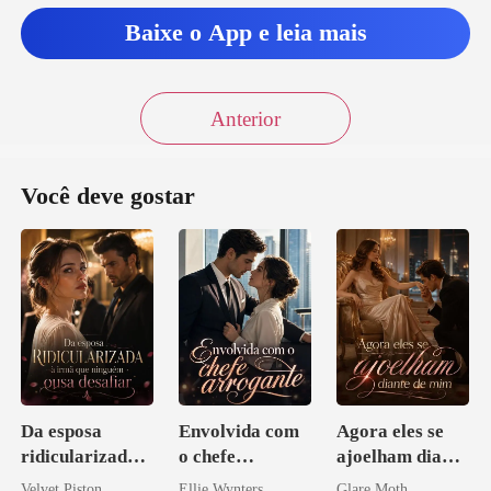
Baixe o App e leia mais
Anterior
Você deve gostar
Da esposa
Envolvida com
Agora eles se
ridicularizada à
o chefe
ajoelham diante
irmã que
arrogante
de mim
Velvet Piston
Ellie Wynters
Glare Moth