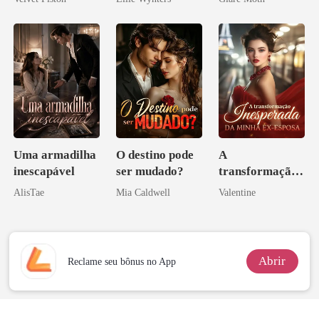
ninguém ousa
desafiar
Uma armadilha
O destino pode
A
inescapável
ser mudado?
transformação
inesperada da
AlisTae
Mia Caldwell
Valentine
minha ex-
esposa
Abrir
Reclame seu bônus no App