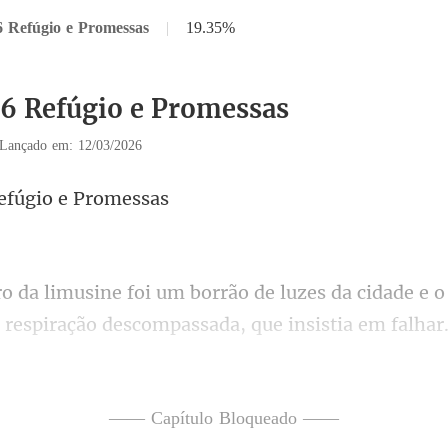
6 Refúgio e Promessas
|
19.35%
36 Refúgio e Promessas
Lançado em: 12/03/2026
efúgio
mpassada, que insistia em falhar
 do Rafael, com o rosto escondido na curva de
—— Capítulo Bloqueado ——