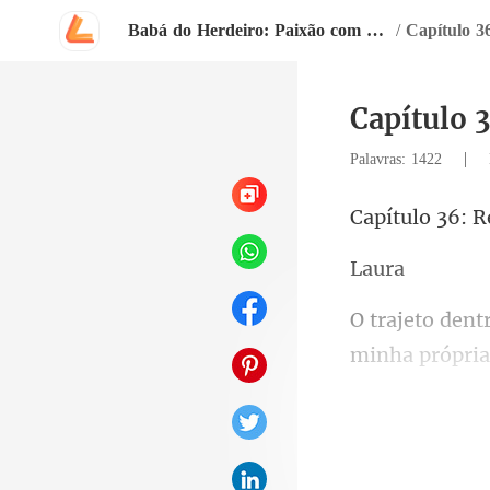
Babá do Herdeiro: Paixão com o Bilionário
/
Capítulo 3
Capítulo 
|
Palavras: 1422
6: R
a
estava no colo