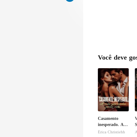
Você deve go
Casamento
inesperado. A
S
noite que
p
Érica Christiehh
A
mudou minha
P