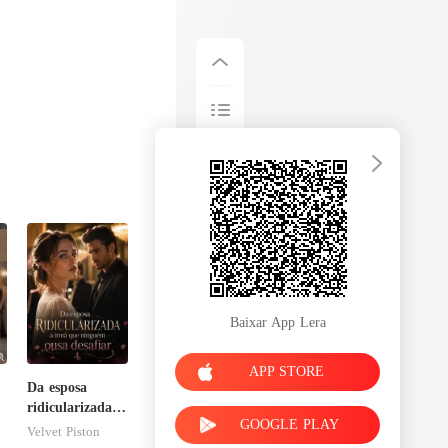
Baixar App Lera
APP STORE
Da esposa
ridicularizada à
GOOGLE PLAY
irmã que
Velvet Piston
ninguém ousa