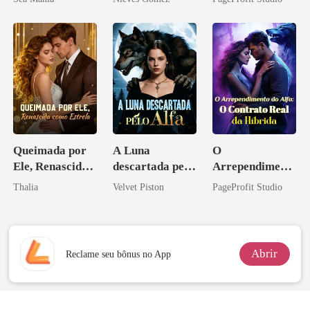
Queimada por
A Luna
O
Ele, Renascida
descartada pelo
Arrependiment
como Estrela
Alfa
o do Alfa: O
Thalia
Velvet Piston
PageProfit Studio
Contrato Real
da Híbrida
Abrir
Reclame seu bônus no App