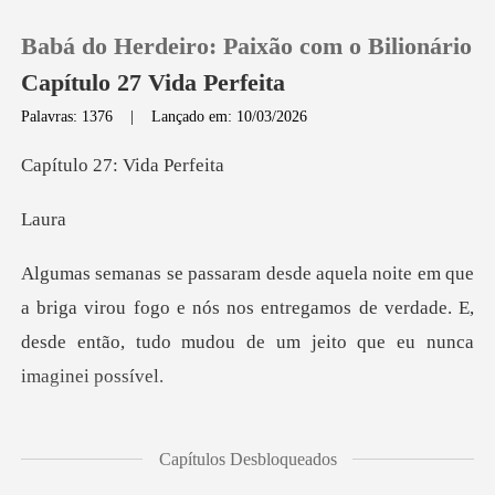
Babá do Herdeiro: Paixão com o Bilionário
Capítulo 27 Vida Perfeita
Palavras: 1376
|
Lançado em: 10/03/2026
0
27: Vid
a
Loja
Histórico
iga virou fogo e nós nos entregamos de verdade. E,
desde e
Sair
Baixar App
Capítulos Desbloqueados
lacionamento, mesmo que ainda fosse secreto. O