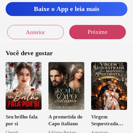
Baixe o App e leia mais
Próximo
Anterior
Você deve gostar
Seu brilho fala
A prometida do
Virgem
por si
Capo italiano
Sequestrada
pelo Mafioso
Cherish
Edilaine Beckert
Armotizei