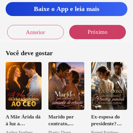
Baixe o App e leia mais
Próximo
Anterior
Você deve gostar
A Mãe Árida dá
Marido por
Ex-esposa do
à luz a
contrato,
presidente?
Sextuplos ao
amante de
Preciosa
Author Feathers
Plastic Thorn
Rusted Rainbow