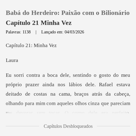
Babá do Herdeiro: Paixão com o Bilionário
Capítulo 21 Minha Vez
Palavras: 1138
|
Lançado em: 04/03/2026
0
o 21: M
a
Loja
Histórico
eitado de costas na cama, braços atrás da cabeça,
Sair
olhando para mim com aqueles olhos cinza que pareciam
me
Baixar App
Capítulos Desbloqueados