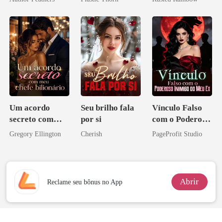
CEO
coração
princesa de uma
família
mafiosa!
Um acordo
Seu brilho fala
Vínculo Falso
secreto com
por si
com o Poderoso
meu chefe
Inimigo do Meu
Gregory Ellington
Cherish
PageProfit Studio
bilionário
Ex
Abrir
Reclame seu bônus no App