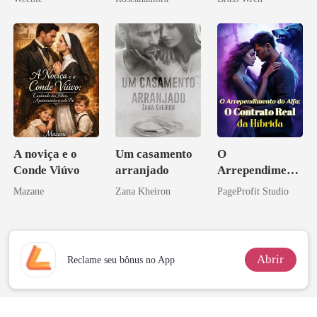
A noviça e o
Um casamento
O
Conde Viúvo
arranjado
Arrependiment
o do Alfa: O
Mazane
Zana Kheiron
PageProfit Studio
Contrato Real
da Híbrida
Abrir
Reclame seu bônus no App