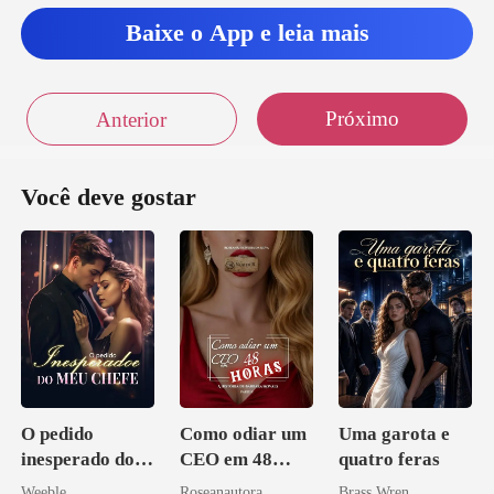
Baixe o App e leia mais
Próximo
Anterior
Você deve gostar
O pedido
Como odiar um
Uma garota e
inesperado do
CEO em 48
quatro feras
meu chefe
horas
Weeble
Roseanautora
Brass Wren