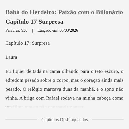
Babá do Herdeiro: Paixão com o Bilionário
Capítulo 17 Surpresa
Palavras: 938
|
Lançado em: 03/03/2026
0
o 17: S
a
Loja
Histórico
mas o coração ainda mais
pesado. O relógio marcava duas da manhã, e o sono não
Sair
vinha
Baixar App
Capítulos Desbloqueados
lhou no saguão quando