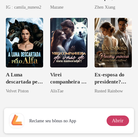
Inclusive Ela
Enlouquecido
IG : camila_nuness2
Mazane
Zhen Xiang
pelo
Arrependiment
o
A Luna
Virei
Ex-esposa do
descartada pelo
companheira do
presidente?
Alfa
irmão de meu
Preciosa
Velvet Piston
AlisTae
Rusted Rainbow
namorado?!
princesa de uma
família
mafiosa!
Abrir
Reclame seu bônus no App