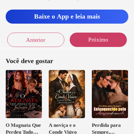
Baixe o App e leia mais
Próximo
Anterior
Você deve gostar
O Magnata Que
A noviça e o
Perdida para
Perdeu Tudo
Conde Viúvo
Sempre,