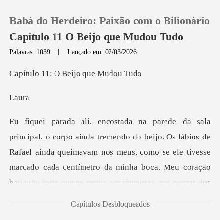
Babá do Herdeiro: Paixão com o Bilionário
Capítulo 11 O Beijo que Mudou Tudo
Palavras: 1039
|
Lançado em: 02/03/2026
0
: O Beijo q
a
Loja
Histórico
s de
Rafael ainda queimavam nos meus, como se ele tivesse
Sair
marcado cada centímetro da minha boca. Meu c
Baixar App
Capítulos Desbloqueados