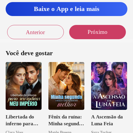
Baixe o App e leia mais
Próximo
Anterior
Você deve gostar
Libertada do
Fênix da ruína:
A Ascensão da
inferno para
Minha segunda
Luna Feia
reivindicar meu
vida e um
Clara Voss
Maple Breeze
Syra Tucker