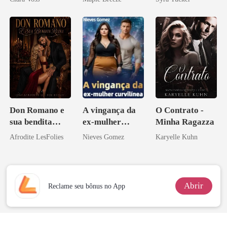
império
homem melhor
Don Romano e
A vingança da
O Contrato -
sua bendita
ex-mulher
Minha Ragazza
ruína
curvilínea
Afrodite LesFolies
Nieves Gomez
Karyelle Kuhn
Abrir
Reclame seu bônus no App