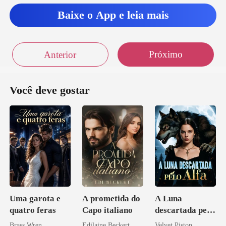
Baixe o App e leia mais
Próximo
Anterior
Você deve gostar
Uma garota e
A prometida do
A Luna
quatro feras
Capo italiano
descartada pelo
Alfa
Brass Wren
Edilaine Beckert
Velvet Piston