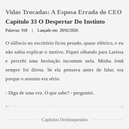
Vidas Trocadas: A Esposa Errada do CEO
Capítulo 33 O Despertar Do Instinto
Palavras: 918
|
Lançado em: 28/02/2026
0
otivo. Fiquei olhando para Larissa
Loja
e percebi uma hesitação incomum nela. Minha irm
Histórico
Sair
vez. O que sab
s baixa do que eu
Baixar App
Capítulos Desbloqueados