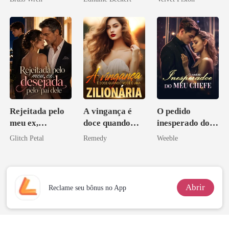
Rejeitada pelo
A vingança é
O pedido
meu ex,
doce quando
inesperado do
desejada pelo
você é uma
meu chefe
Glitch Petal
Remedy
Weeble
pai dele
zilionária
Abrir
Reclame seu bônus no App