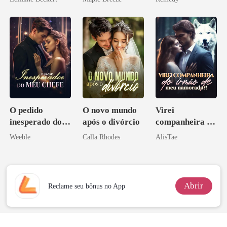
homem melhor
zilionária
O pedido
O novo mundo
Virei
inesperado do
após o divórcio
companheira do
meu chefe
irmão de meu
Weeble
Calla Rhodes
AlisTae
namorado?!
Abrir
Reclame seu bônus no App