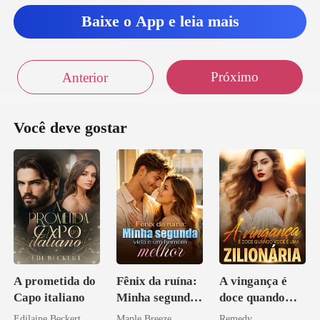
Baixe o App e leia mais
Próximo
Anterior
Você deve gostar
A prometida do
Fênix da ruína:
A vingança é
Capo italiano
Minha segunda
doce quando
vida e um
você é uma
Edilaine Beckert
Maple Breeze
Remedy