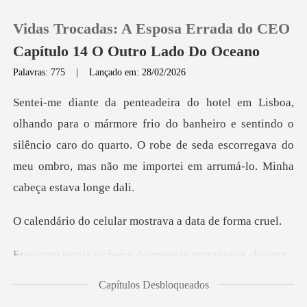
Vidas Trocadas: A Esposa Errada do CEO
Capítulo 14 O Outro Lado Do Oceano
Palavras: 775
|
Lançado em: 28/02/2026
0
o do banheiro e sentindo o
Loja
silêncio caro do quarto. O robe de seda escorregava
Histórico
Sair
lular mostrava a d
cheiro da maresia
Baixar App
Capítulos Desbloqueados