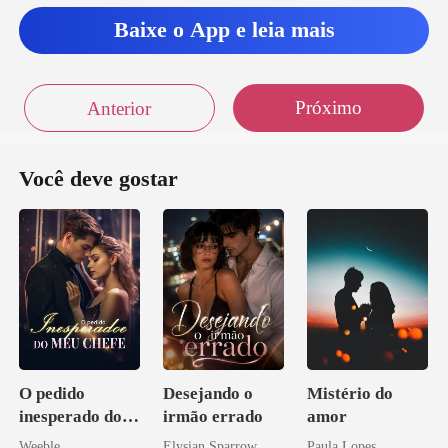
Baixe o App e leia mais
Próximo
Anterior
Você deve gostar
O pedido
Desejando o
Mistério do
inesperado do
irmão errado
amor
meu chefe
Weeble
Elysian Sparrow
Paula Lopes