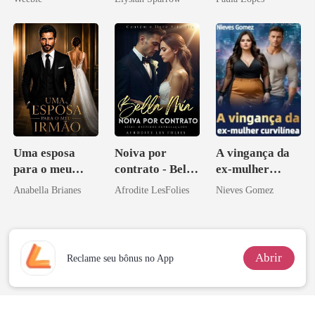
Uma esposa
Noiva por
A vingança da
para o meu
contrato - Bella
ex-mulher
irmão
Mia
curvilínea
Anabella Brianes
Afrodite LesFolies
Nieves Gomez
Abrir
Reclame seu bônus no App