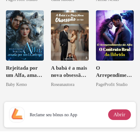
eu a deixei
Rejeitada por
A babá é a mais
O
um Alfa, amada
nova obsessão
Arrependiment
por um
do CEO
o do Alfa: O
Baby Kemo
Roseanautora
PageProfit Studio
Licantropo
Contrato Real
da Híbrida
Abrir
Reclame seu bônus no App