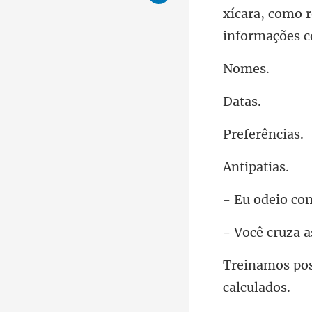
xícara, como r
me
ta
erên
ipa