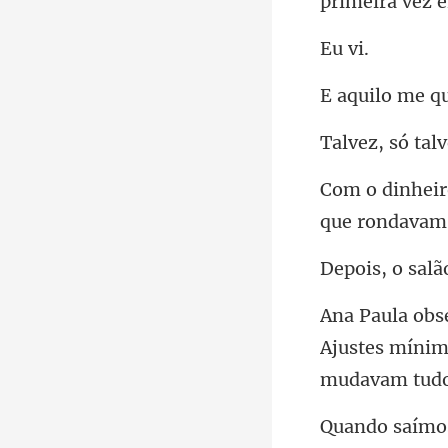
primeira v
v
e q
que rondavam 
s, o
Ajustes mínim