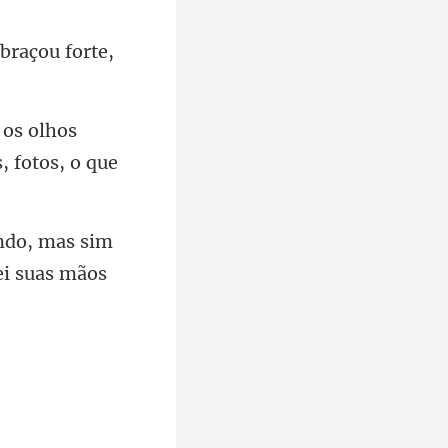
abraçou for
olhos
s
ndo, mas sim