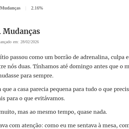
4 Mudanças
|
2.16%
4 Mudanças
ançado em: 28/02/2026
e
tre nós duas. Tínhamos até domi
na para tudo o que preci
o, mas ao mesmo