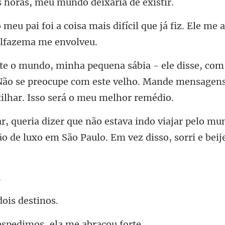
ras, meu mundo de
difícil que já fiz. Ele me 
Não se preocupe com este velho. Mande mensagen
ar pelo mu
ão de luxo em São P
dois
pedimos, ela m