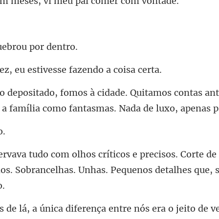
uebrou
eu estivesse faze
tamos contas ant
a f
os. Corte de
os. Sobrancelhas.
única diferença entre n