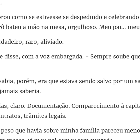
e celebrand
ô bateu a mã
rdadeiro, r
m a voz embargada. - Sempr
estava sendo salvo por um sa
o. Comparecimento à capit
a família pareceu meno