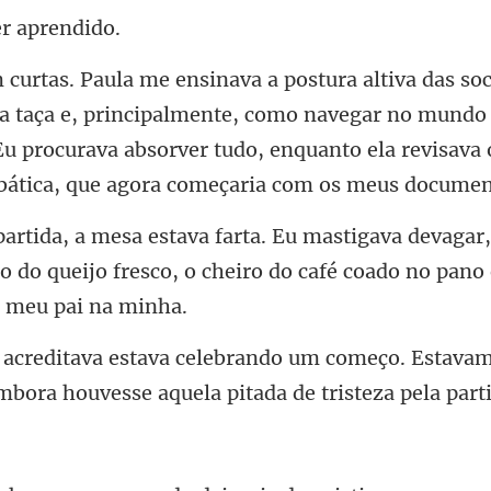
er a
aça e, principalmente, como navegar no mundo
u procurava absorver tudo, e
r
o do queijo fresco, o cheiro do caf
começo. Estavam 
embora h