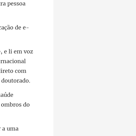
cação de e-
ernacional
saúde