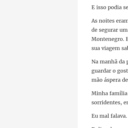
dia s
Montenegro. E
guardar o gost
sorridentes, 
al f