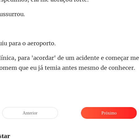
uiu para
cidente e começar m
Anterior
Próximo
star