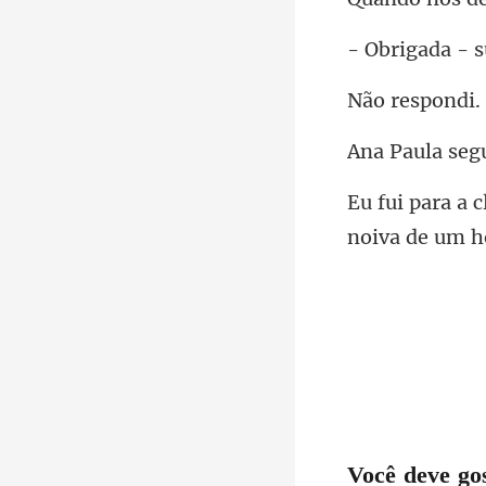
ada - s
resp
eg
noiva de um
Você deve go