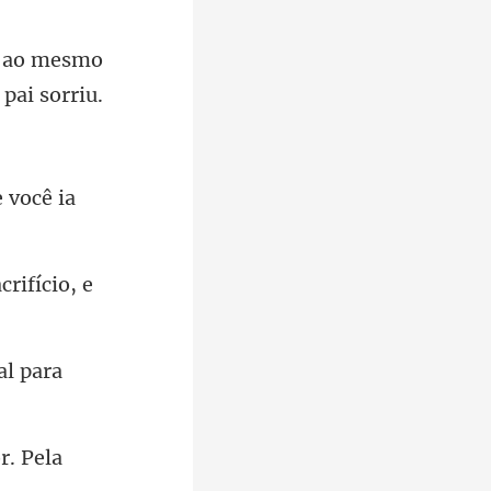
o ao mesmo
crifíc
al para
r. Pela