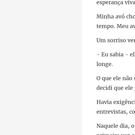
tempo. Meu av
e
ent