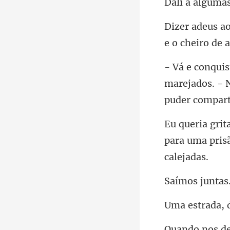
marejados. - 
para uma pris
os j
da, 