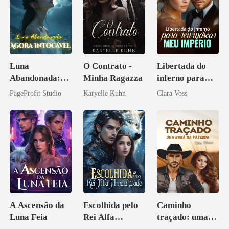
Luna
O Contrato -
Libertada do
Abandonada:
Minha Ragazza
inferno para
Agora Intocável
reivindicar meu
PageProfit Studio
Karyelle Kuhn
Clara Voss
império
A Ascensão da
Escolhida pelo
Caminho
Luna Feia
Rei Alfa
traçado: uma
Amaldiçoado
babá na fazenda