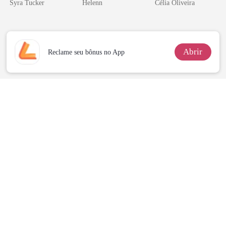
Syra Tucker
Helenn
Célia Oliveira
Abrir
Reclame seu bônus no App