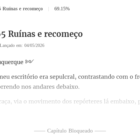
5 Ruínas e recomeço
|
69.15%
65 Ruínas e recomeço
Lançado em: 04/05/2026
uqu
al, contrastando com o fr
s lá embaixo,
 famintas esp
embaixo parece um
—— Capítulo Bloqueado ——