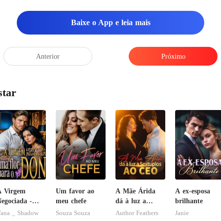
Baixe o App e leia mais
Anterior
Próximo
star
A Virgem
Um favor ao
A Mãe Árida
A ex-esposa
egociada -
meu chefe
dá à luz a
brilhante
ma flor para
Sextuplos ao
ana _ Shadow
Souza Souza
Author Feathers
Janie
o Don
CEO