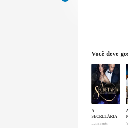
Você deve go
A
SECRETÁRIA
N
U
LunaSants
Y