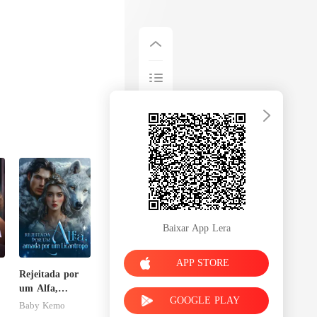
Baixar App Lera
APP STORE
Rejeitada por
um Alfa,
GOOGLE PLAY
amada por um
Baby Kemo
Licantropo