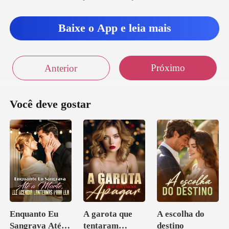
Baixe o App e leia mais
Próximo
Anterior
Você deve gostar
Enquanto Eu
A garota que
A escolha do
Sangrava Até a
tentaram
destino