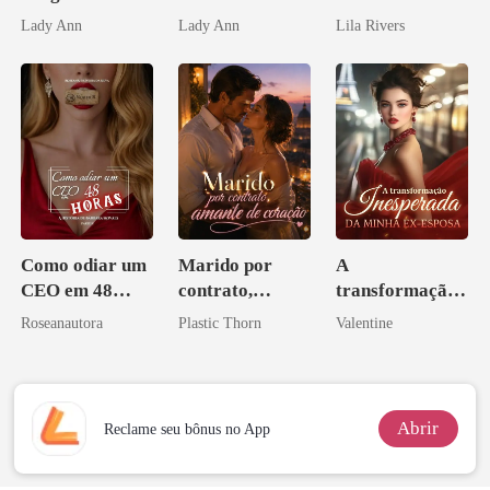
Morte, Ele
apagar
Lady Ann
Lady Ann
Lila Rivers
Acendia
Lanternas Para
Ela
Como odiar um
Marido por
A
CEO em 48
contrato,
transformação
horas
amante de
inesperada da
Roseanautora
Plastic Thorn
Valentine
coração
minha ex-
esposa
Abrir
Reclame seu bônus no App