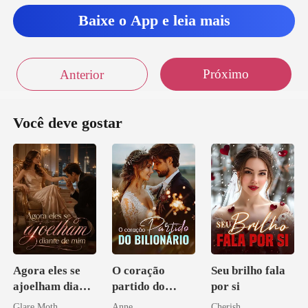
Baixe o App e leia mais
Próximo
Anterior
Você deve gostar
Agora eles se
O coração
Seu brilho fala
ajoelham diante
partido do
por si
de mim
bilionário
Glare Moth
Anne
Cherish