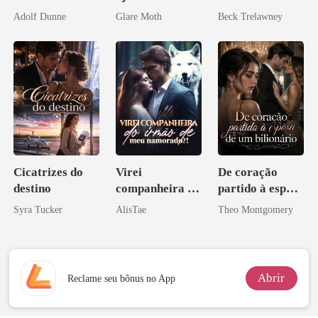
reconquistar
de mim
mundial
Adolf Dunne
Glare Moth
Beck Trelawney
Cicatrizes do
Virei
De coração
destino
companheira do
partido à esposa
irmão de meu
de um bilionário
Syra Tucker
AlisTae
Theo Montgomery
namorado?!
Abrir
Reclame seu bônus no App