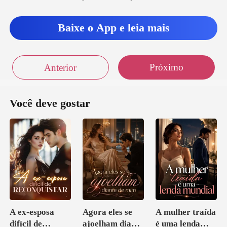
Baixe o App e leia mais
Próximo
Anterior
Você deve gostar
A ex-esposa
Agora eles se
A mulher traída
difícil de
ajoelham diante
é uma lenda