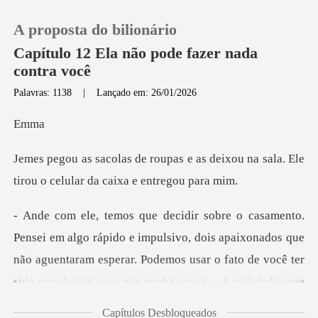
A proposta do bilionário
Capítulo 12 Ela não pode fazer nada
contra você
Palavras: 1138
|
Lançado em: 26/01/2026
0
m
Loja
as deixou na sala. Ele
tirou o ce
Histórico
Sair
ulsivo, dois apaixonados que
não aguentaram esperar. Podemos usar o fato de você
Baixar App
Capítulos Desbloqueados