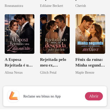
horas
Roseanautora
Edilaine Beckert
Cherish
A Esposa
Rejeitada pelo
Fênix da ruína:
Rejeitada é uma
meu ex,
Minha segunda
Zilionária
desejada pelo
vida e um
Alissa Nexus
Glitch Petal
Maple Breeze
pai dele
homem melhor
Abrir
Reclame seu bônus no App