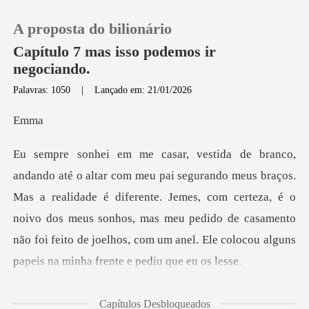
A proposta do bilionário
Capítulo 7 mas isso podemos ir
negociando.
Palavras: 1050
|
Lançado em: 21/01/2026
0
m
Loja
Histórico
Mas a realidade é diferente. Jemes, com certeza, é o
noivo dos meus sonhos, mas meu pedido de casamento
Sair
Baixar App
samento se
Capítulos Desbloqueados