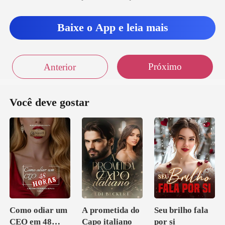
Baixe o App e leia mais
Próximo
Anterior
Você deve gostar
Como odiar um
A prometida do
Seu brilho fala
CEO em 48
Capo italiano
por si