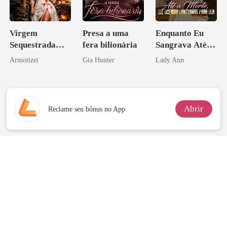
Virgem
Presa a uma
Enquanto Eu
Sequestrada
fera bilionária
Sangrava Até a
pelo Mafioso
Morte, Ele
Armotizei
Gia Hunter
Lady Ann
Psicopata :
Acendia
CONTRATO
Lanternas Para
DE SANGUE
Ela
Abrir
Reclame seu bônus no App