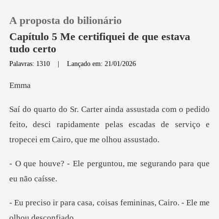
A proposta do bilionário
Capítulo 5 Me certifiquei de que estava
tudo certo
Palavras: 1310
|
Lançado em: 21/01/2026
0
m
Loja
pedido
feito, desci rapidamente pelas escadas de s
Histórico
Sair
erguntou, me segurando
Baixar App
coisas femininas, Cairo.