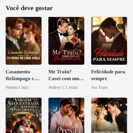
Você deve gostar
Casamento
Me Traiu?
Felicidade para
Relâmpago com
Casei com um
sempre
o Pai da Minha
Magnata
Waneta Csuja
Audrey C Leilani
Sea Tease
Melhor Amiga