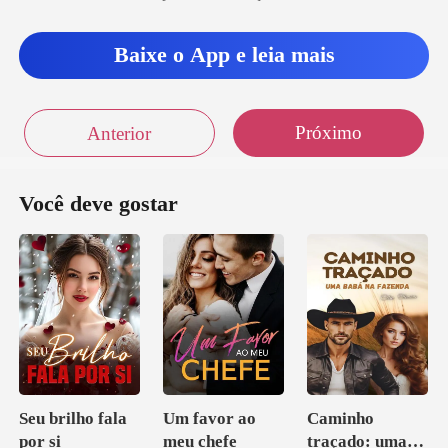
Ch
Baixe o App e leia mais
Próximo
Anterior
Você deve gostar
Seu brilho fala
Um favor ao
Caminho
por si
meu chefe
traçado: uma