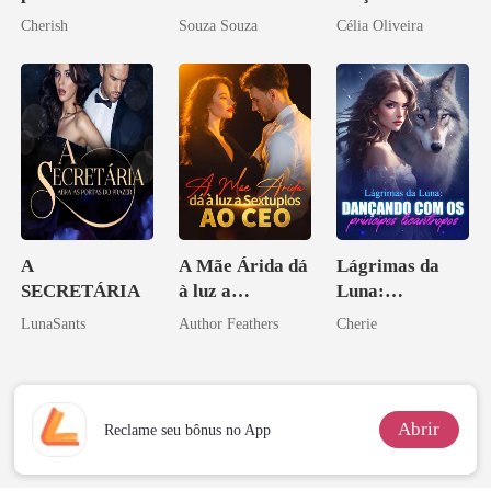
babá na fazenda
Cherish
Souza Souza
Célia Oliveira
A
A Mãe Árida dá
Lágrimas da
SECRETÁRIA
à luz a
Luna:
Sextuplos ao
Dançando com
LunaSants
Author Feathers
Cherie
CEO
os príncipes
licantropos
Abrir
Reclame seu bônus no App