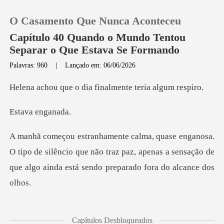
O Casamento Que Nunca Aconteceu
Capítulo 40 Quando o Mundo Tentou
Separar o Que Estava Se Formando
Palavras: 960
|
Lançado em: 06/06/2026
0
dia finalmente te
Loja
a eng
Histórico
po de silêncio que não traz paz, apenas a sensação de
Sair
que
Baixar App
ndo pendências quando a
Capítulos Desbloqueados
assisten