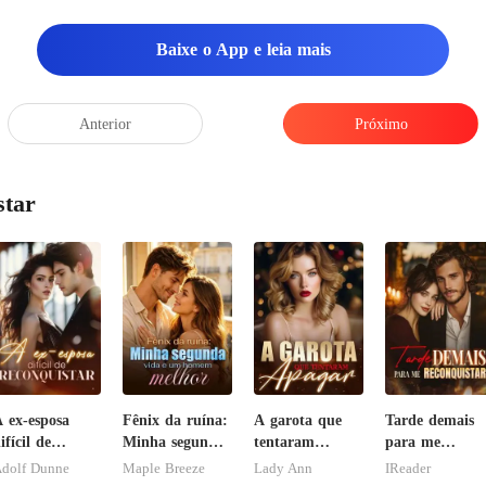
até ali por algo que ele m
Baixe o App e leia mais
 no me
Anterior
Próximo
star
 ex-esposa
Fênix da ruína:
A garota que
Tarde demais
ifícil de
Minha segunda
tentaram
para me
econquistar
vida e um
apagar
reconquistar!
dolf Dunne
Maple Breeze
Lady Ann
IReader
homem melhor