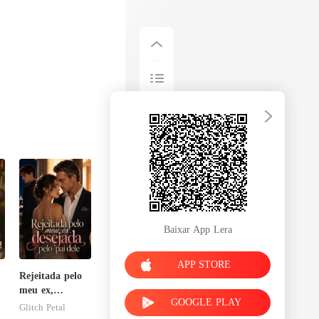
Baixar App Lera
APP STORE
Rejeitada pelo
meu ex,
GOOGLE PLAY
desejada pelo
Glitch Petal
pai dele