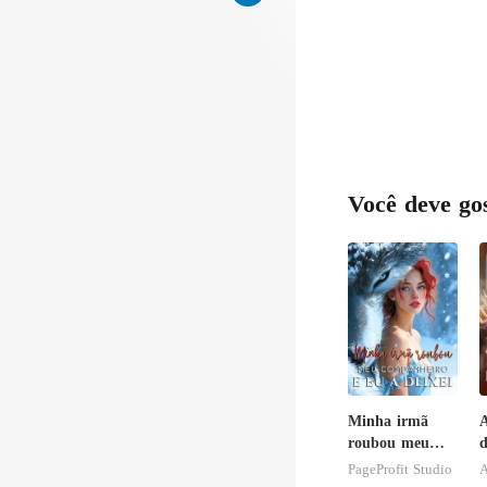
rou
Você deve go
Minha irmã
A
roubou meu
d
companheiro e
r
PageProfit Studio
A
eu a deixei