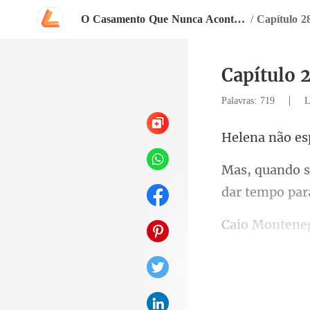
O Casamento Que Nunca Aconteceu
/
Capítulo 2
|
Palavras: 719
L
era
se so