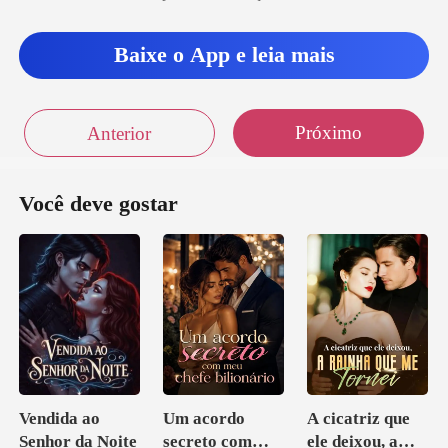
u duas
se contraiu
Baixe o App e leia mais
ando o convite sobre a
Próximo
Anterior
Você deve gostar
Vendida ao
Um acordo
A cicatriz que
Senhor da Noite
secreto com
ele deixou, a