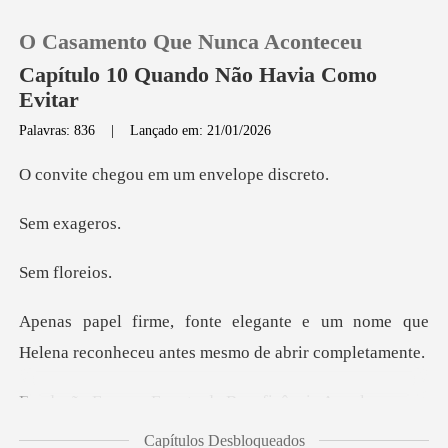
O Casamento Que Nunca Aconteceu
Capítulo 10 Quando Não Havia Como
Evitar
Palavras: 836
|
Lançado em: 21/01/2026
0
gou em um env
Loja
exag
Histórico
flor
e um nome que
Sair
Helena reconheceu a
Baixar App
- Evento de Be
Capítulos Desbloqueados