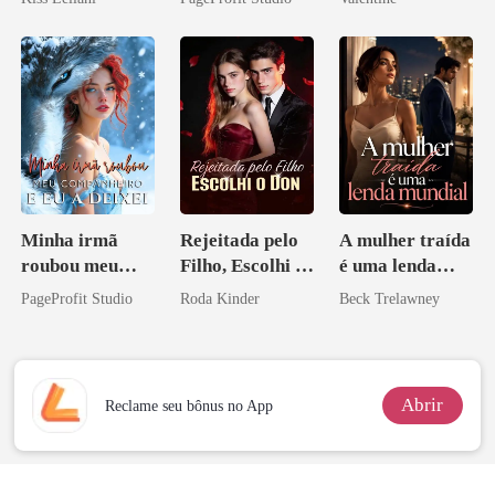
escrava do rei
minha ex-
maligno
esposa
Minha irmã
Rejeitada pelo
A mulher traída
roubou meu
Filho, Escolhi o
é uma lenda
companheiro e
Don
mundial
PageProfit Studio
Roda Kinder
Beck Trelawney
eu a deixei
Abrir
Reclame seu bônus no App