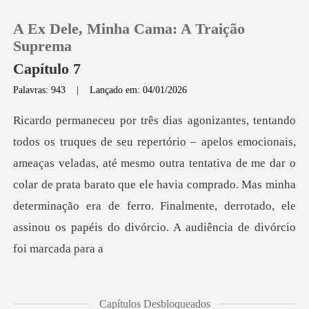
A Ex Dele, Minha Cama: A Traição
Suprema
Capítulo 7
Palavras: 943
|
Lançado em: 04/01/2026
0
Loja
as veladas, até mesmo outra tentativa de me dar o
Histórico
colar de prata barato que ele havia comprado. Mas minha
determinaç
Sair
Baixar App
Capítulos Desbloqueados