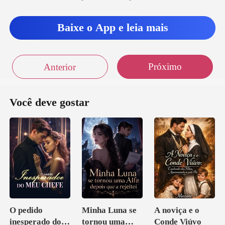
Baixe o App e leia mais
Próximo
Anterior
Você deve gostar
O pedido
Minha Luna se
A noviça e o
inesperado do
tornou uma
Conde Viúvo