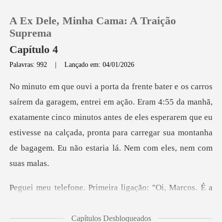
A Ex Dele, Minha Cama: A Traição
Suprema
Capítulo 4
Palavras: 992
|
Lançado em: 04/01/2026
0
Loja
m 4:55 da manhã,
exatamente cinco minutos antes de eles esperarem que eu
Histórico
estivesse na calçada, p
Sair
. Primeira ligação:
Baixar App
Capítulos Desbloqueados