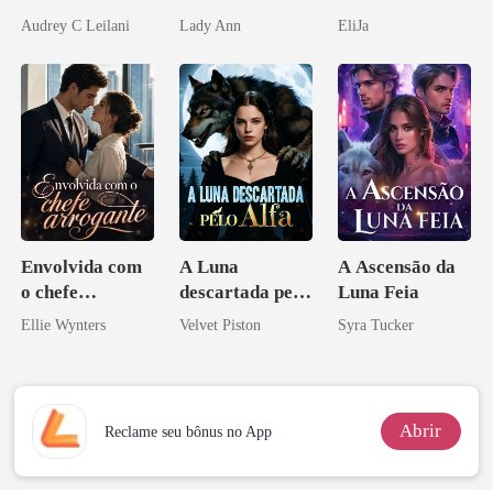
Magnata
apagar
Audrey C Leilani
Lady Ann
EliJa
Envolvida com
A Luna
A Ascensão da
o chefe
descartada pelo
Luna Feia
arrogante
Alfa
Ellie Wynters
Velvet Piston
Syra Tucker
Abrir
Reclame seu bônus no App