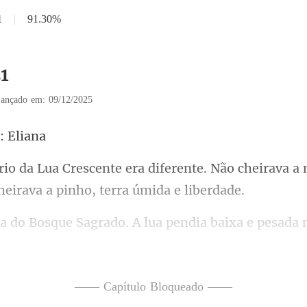
1
|
91.30%
21
ançado em: 09/12/2025
ferente. Não cheirava a
lua pendia baixa e pesada
as um casamento.
—— Capítulo Bloqueado ——