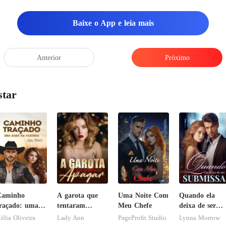
membro
Baixe o App e leia mais
Anterior
Próximo
star
Caminho
A garota que
Uma Noite Com
Quando ela
raçado: uma
tentaram
Meu Chefe
deixa de ser
abá na
apagar
submissa
élia Oliveira
Lady Ann
PageProfit Studio
Lynna Morrow
azenda