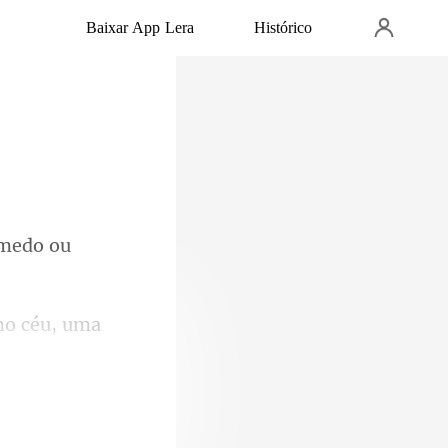
Baixar App Lera
Histórico
 medo ou
 no céu, uma