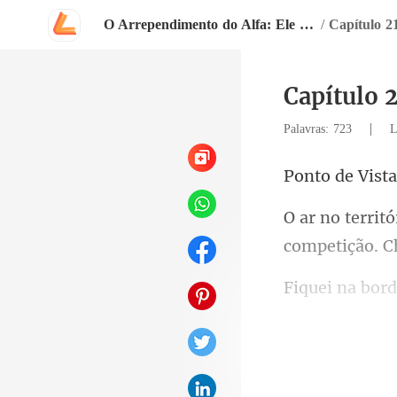
O Arrependimento do Alfa: Ele Perdeu Sua Loba Branca Destinada
/
Capítulo 2
Capítulo 
|
Palavras: 723
L
e Vista
competição