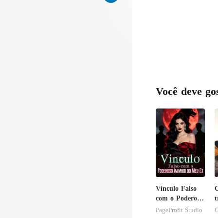
de 
Você deve go
Vínculo Falso
com o Poderoso
t
Inimigo do Meu
b
PageProfit Studio
C
Ex
f