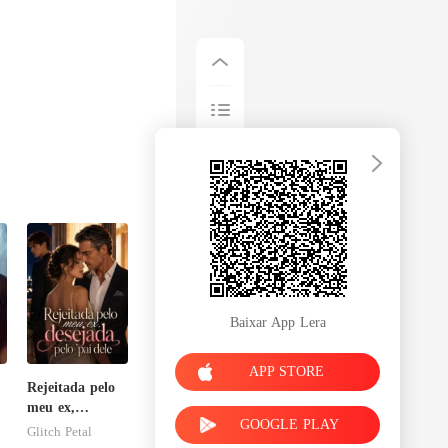
Baixar App Lera
APP STORE
Rejeitada pelo
meu ex,
GOOGLE PLAY
desejada pelo
Glitch Petal
pai dele