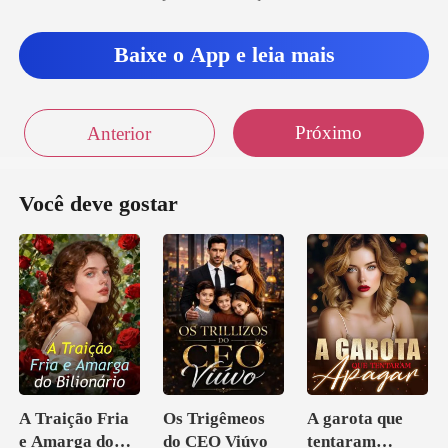
Baixe o App e leia mais
Próximo
Anterior
Você deve gostar
A Traição Fria
Os Trigêmeos
A garota que
e Amarga do
do CEO Viúvo
tentaram