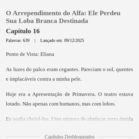
O Arrependimento do Alfa: Ele Perdeu
Sua Loba Branca Destinada
Capítulo 16
Palavras: 639
|
Lançado em: 09/12/2025
0
e Vista
Loja
s. Pareciam o sol, quentes
e i
Histórico
era. O teatro estava
Sair
lotado. Não
Baixar App
r, terra úmida
e ozônio. Eles tinham vindo
Capítulos Desbloqueados