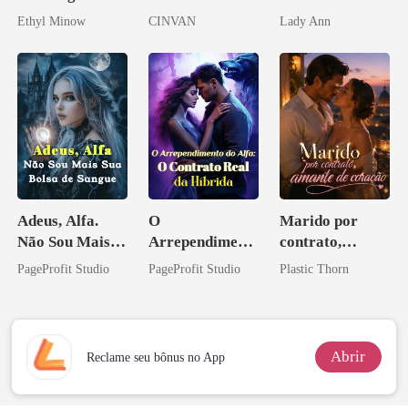
Bilionário
apagar
Ethyl Minow
CINVAN
Lady Ann
Adeus, Alfa.
O
Marido por
Não Sou Mais
Arrependiment
contrato,
Sua Bolsa de
o do Alfa: O
amante de
PageProfit Studio
PageProfit Studio
Plastic Thorn
Sangue
Contrato Real
coração
da Híbrida
Abrir
Reclame seu bônus no App