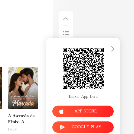
Baixar App Lera
APP STORE
A Ascensão da
Fênix: A
GOOGLE PLAY
Vingança da
Betty
Herdeira