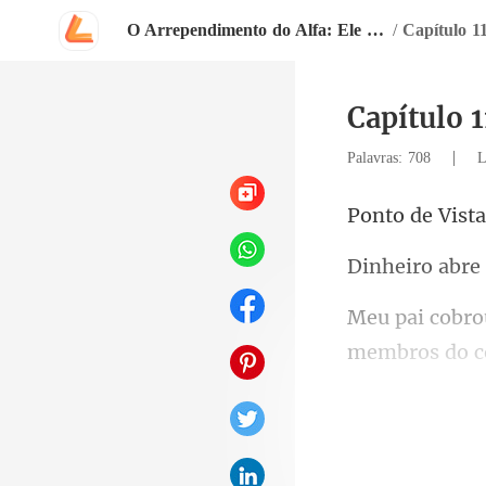
O Arrependimento do Alfa: Ele Perdeu Sua Loba Branca Destinada
/
Capítulo 1
Capítulo 1
|
Palavras: 708
L
de Vis
membros do c