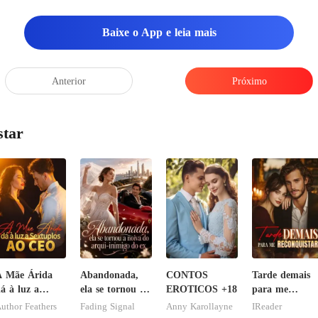
Baixe o App e leia mais
Anterior
Próximo
star
A Mãe Árida
Abandonada,
CONTOS
Tarde demais
á à luz a
ela se tornou a
EROTICOS +18
para me
extuplos ao
noiva do arqui-
reconquistar!
uthor Feathers
Fading Signal
Anny Karollayne
IReader
CEO
inimigo do ex