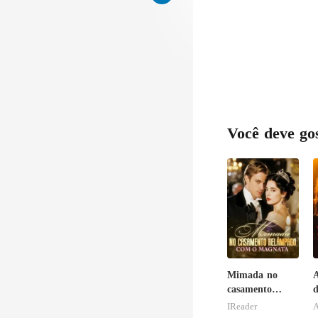
Você deve go
Mimada no
casamento
d
relâmpago com
S
IReader
A
o magnata