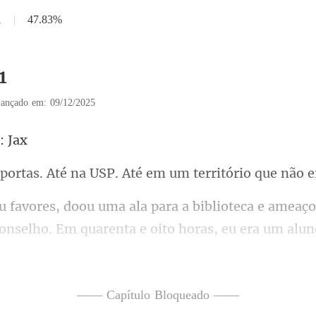
1
|
47.83%
1
ançado em: 09/12/2025
té na USP. Até em um te
oteca e ameaço
onselho. Em qu
culos escuros. Esperava que 
—— Capítulo Bloqueado ——