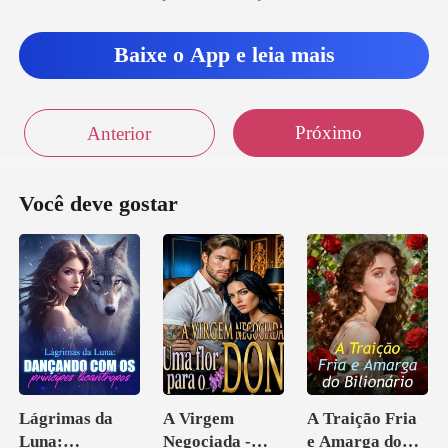
um elástico que
tinha sido esticado d
Baixe o App e leia mais
Próximo
Anterior
Você deve gostar
Lágrimas da
A Virgem
A Traição Fria
Luna:
Negociada -
e Amarga do