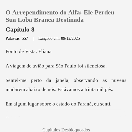
O Arrependimento do Alfa: Ele Perdeu
Sua Loba Branca Destinada
Capítulo 8
Palavras: 557
|
Lançado em: 09/12/2025
0
e Vista
Loja
o para São Paulo
Histórico
vando as nuvens
mudarem abaixo d
Sair
obre o estado do
Baixar App
sta
Capítulos Desbloqueados