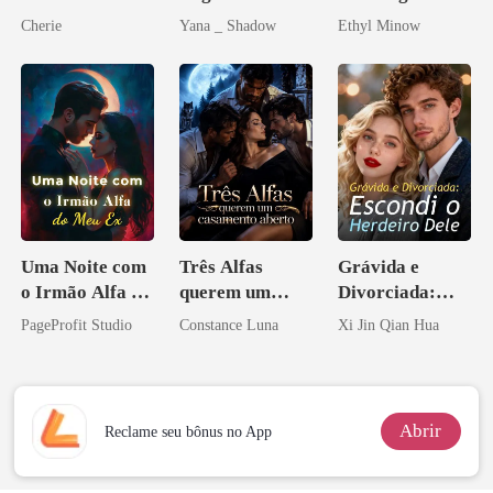
Dançando com
Uma flor para o
Bilionário
Cherie
Yana _ Shadow
Ethyl Minow
os príncipes
Don
licantropos
Uma Noite com
Três Alfas
Grávida e
o Irmão Alfa do
querem um
Divorciada:
Meu Ex
casamento
Escondi o
PageProfit Studio
Constance Luna
Xi Jin Qian Hua
aberto
Herdeiro Dele
Abrir
Reclame seu bônus no App