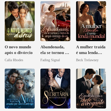
O novo mundo
Abandonada,
A mulher traída
após o divórcio
ela se tornou a
é uma lenda
noiva do arqui-
mundial
Calla Rhodes
Fading Signal
Beck Trelawney
inimigo do ex