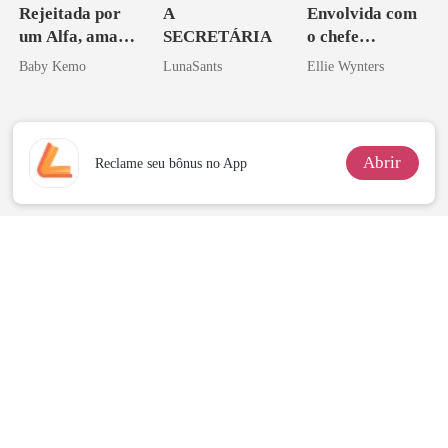
Rejeitada por
A
Envolvida com
um Alfa, amada
SECRETÁRIA
o chefe
por um
arrogante
Baby Kemo
LunaSants
Ellie Wynters
Licantropo
Abrir
Reclame seu bônus no App