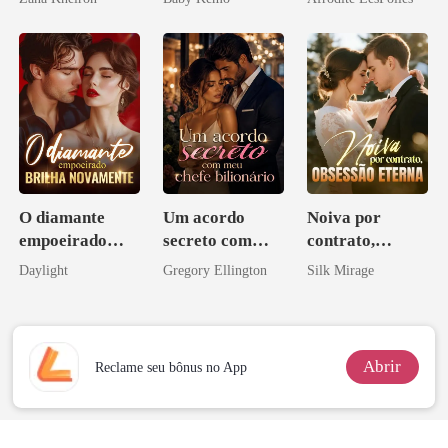
Licantropo
O diamante
Um acordo
Noiva por
empoeirado
secreto com
contrato,
brilha
meu chefe
obsessão eterna
Daylight
Gregory Ellington
Silk Mirage
novamente
bilionário
Abrir
Reclame seu bônus no App