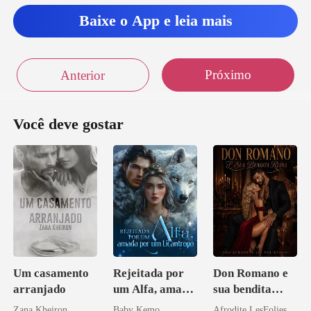
Baixe o App e leia mais
Próximo
Anterior
Você deve gostar
Um casamento
Rejeitada por
Don Romano e
arranjado
um Alfa, amada
sua bendita
por um
ruína
Zana Kheiron
Baby Kemo
Afrodite LesFolies