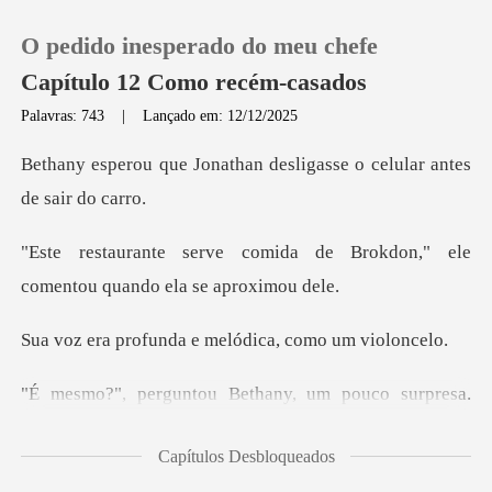
O pedido inesperado do meu chefe
Capítulo 12 Como recém-casados
Palavras: 743
|
Lançado em: 12/12/2025
0
than desligasse o celula
Loja
a de Brokdon," ele
comentou q
Histórico
nda e melódica, c
Sair
rpresa.
Baixar App
Será que Jonathan de repente se le
Capítulos Desbloqueados