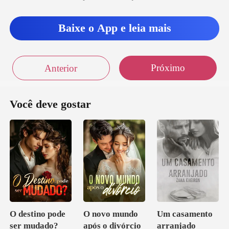
Baixe o App e leia mais
e uma hora
gu
Próximo
Anterior
Você deve gostar
O destino pode
O novo mundo
Um casamento
ser mudado?
após o divórcio
arranjado