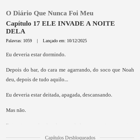
O Diário Que Nunca Foi Meu
Capítulo 17 ELE INVADE A NOITE
DELA
Palavras: 1059
|
Lançado em: 10/12/2025
0
ia estar
Loja
garrando, do soco que Noah
Histórico
r deitada, apag
Sair
s
Baixar App
partamento, ainda com a pele acesa, o coração
Capítulos Desbloqueados