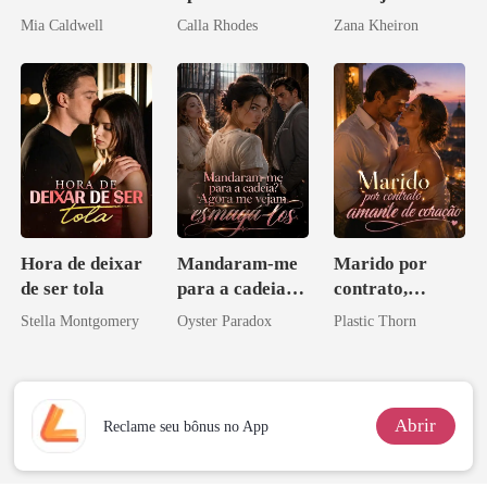
Mia Caldwell
Calla Rhodes
Zana Kheiron
Hora de deixar
Mandaram-me
Marido por
de ser tola
para a cadeia?
contrato,
Agora me
amante de
Stella Montgomery
Oyster Paradox
Plastic Thorn
vejam esmagá-
coração
los
Abrir
Reclame seu bônus no App